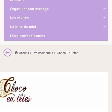
Organiser son mariage
Les invités
La lune de miel
Liste professionnels
›
›
Accueil
Professionnels
Choco En Tetes