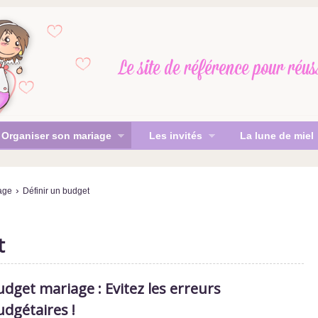
Le site de référence
pour réus
Organiser son mariage
Les invités
La lune de miel
›
age
Définir un budget
t
dget mariage : Evitez les erreurs
udgétaires !