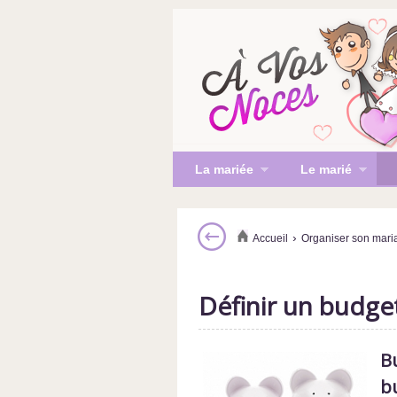
La mariée
Le marié
›
Accueil
Organiser son mari
Définir un budge
Bu
b