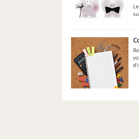
Le
su
C
Ro
vo
d'