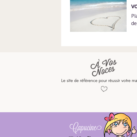
v
Pl
de