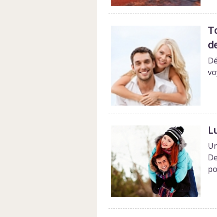
T
d
Dé
vo
Lu
Un
De
po