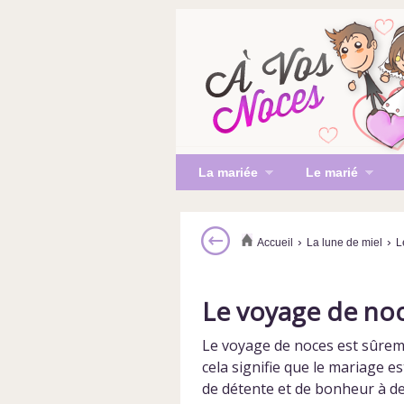
La mariée
Le marié
›
›
Accueil
La lune de miel
L
Le voyage de no
Le voyage de noces
est sûreme
cela signifie que le mariage e
de détente et de bonheur à de