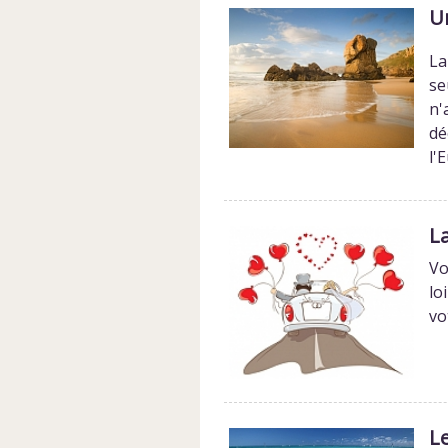
U
La
se
n'
dé
l'
L
Vo
lo
vo
Le