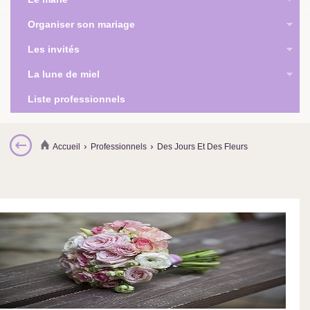
Organiser son mariage
Les invités
La lune de miel
Liste professionnels
›
›
Accueil
Professionnels
Des Jours Et Des Fleurs