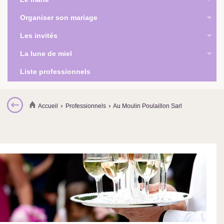
Organiser son mariage
Les invités
La lune de miel
Liste professionnels
›
›
Accueil
Professionnels
Au Moulin Poulaillon Sarl