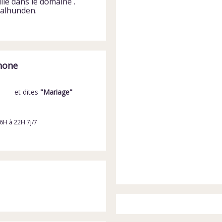
lle dans le domaine .
Dalhunden.
hone
et dites
"Mariage"
6H à 22H 7j/7