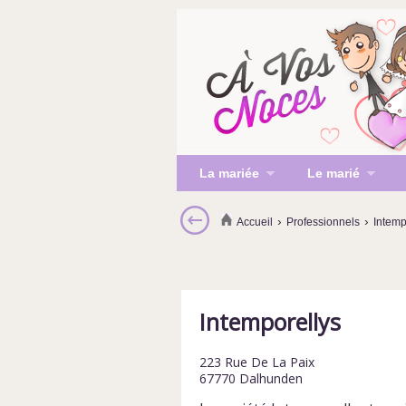
La mariée
Le marié
›
›
Accueil
Professionnels
Intemp
Intemporellys
223 Rue De La Paix
67770
Dalhunden