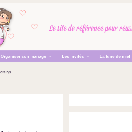
Le site de référence
pour réus
Organiser son mariage
Les invités
La lune de miel
orellys