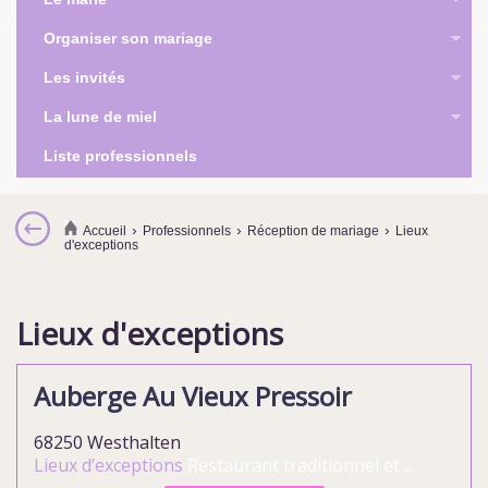
Organiser son mariage
Les invités
La lune de miel
Liste professionnels
›
›
›
Accueil
Professionnels
Réception de mariage
Lieux
d'exceptions
Lieux d'exceptions
Auberge Au Vieux Pressoir
68250 Westhalten
Lieux d’exceptions
Restaurant traditionnel et ...