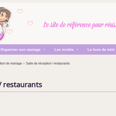
Le site de référence
pour réus
Organiser son mariage
Les invités
La lune de miel
›
ion de mariage
Salle de réception / restaurants
/ restaurants