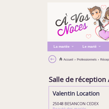
La mariée
Le marié
›
›
Accueil
Professionnels
Récept
Salle de réception 
Valentin Location
25048 BESANCON CEDEX
Beauté des mariés