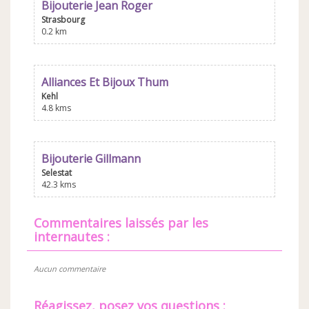
Bijouterie Jean Roger
Strasbourg
0.2 km
Alliances Et Bijoux Thum
Kehl
4.8 kms
Bijouterie Gillmann
Selestat
42.3 kms
commentaires laissés par les
internautes :
Aucun commentaire
Réagissez, posez vos questions :