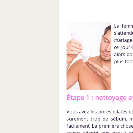
La femm
s’attend
mariage.
ce jour-
alors do
plus l’at
Étape 1 : nettoyage et
Vous avez les pores dilatés et
surement trop de sébum, ma
facilement. La première chose
savon adapté aux peaux gra