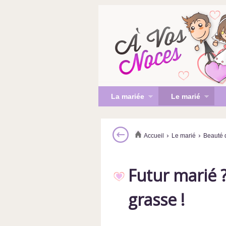
La mariée
Le marié
›
›
Accueil
Le marié
Beauté 
Futur marié ?
grasse !